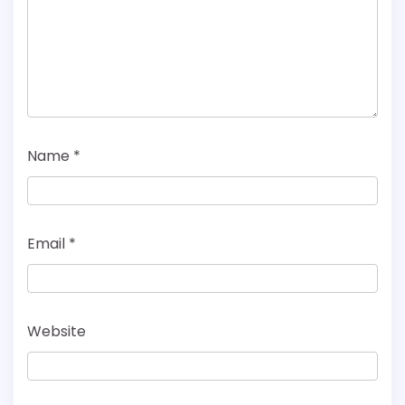
Name
*
Email
*
Website