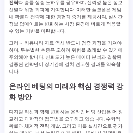
전략
과 승률 상승 노하우를 공유하며, 신뢰성 높은 정보
선별과 위험 회피에 기여합니다. 이러한 플랫폼은 게임
내 확률과 전략에 대한 경험적 증거를 제공하며, 실시간
정보 업데이트는 변화하는 시장 환경에 빠르게 적응할
수 있는 기반을 마련합니다.
그러나 커뮤니티 자료 역시 반드시 검증 과정을 거쳐야
하며, 무분별한 추종은 오히려 위험을 초래할 수 있기에
주의해야 합니다. 신뢰도가 높은 데이터 분석과 결합된
검증된 전략만이 장기간에 걸쳐 견고한 결과를 약속합
니다.
온라인 베팅의 미래와 핵심 경쟁력 강
화 방안
디지털 혁신과 함께 변화하는 온라인 베팅 산업은 더 정
교하고 과학적인 접근법을 요구하고 있습니다. 수학적
확률과 체계적 전략 개발, 그리고 이를 실시간으로 평가