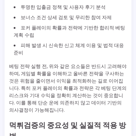
투명한 입출금 정책 및 사용자 후기 분석
보너스 조건 상세 검토 및 무리한 참여 자제
포커 플레이의 확률과 전략에 기반한 합리적 베팅
계획 수립
피해 발생 시 신속한 신고 체계 이용 및 법적 대응
준비
베팅 전략 실행 전, 위와 같은 요소들은 반드시 고려해야
하며, 게임별 확률을 이해하고 올바른 전략을 구사하는
것은 위험을 줄이면서 이익을 최적화하는 길로 이어집
니다. 특히 포커 플레이의 확률과 전략은 각 베팅 단계의
리스크와 기대 수익을 정확히 계산하는 것이 중요합니
다. 이를 통해 단순 운에 의존하지 않고 데이터 기반의
의사결정이 가능해집니다.
먹튀검증의 중요성 및 실질적 적용 방