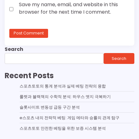
Save my name, email, and website in this
browser for the next time I comment.
Search
Search
Recent Posts
스포츠토토의 통계 분석과 실제 베팅 전략의 융합
룰렛과 블랙잭의 수학적 분석: 하우스 엣지 극복하기
슬롯사이트 변동성 급등 구간 분석
e스포츠 내의 전략적 베팅: 게임 메타와 승률의 관계 탐구
스포츠토토 안전한 베팅을 위한 보증 시스템 분석