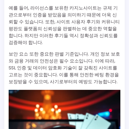
예를 들어, 라이선스를 보유한 카지노사이트는 규제 기
관으로부터 인증을 받았음을 의미하기 때문에 더욱 신
뢰할 수 있습니다. 또한, 사이트 사용자 후기와 커뮤니티
평판도 플랫폼의 신뢰성을 판별하는 데 중요한 역할을
합니다. 하지만 이러한 후기들 역시 정확성과 신뢰도를
검증해야 합니다.
보안 요소 또한 중요한 판별 기준입니다. 개인 정보 보호
와 금융 거래의 안전성은 필수 요소입니다. 이에 따라,
SSL 인증 및 데이터 암호화 기술이 잘 갖춰진 사이트를
고르는 것이 중요합니다. 이를 통해 안전한 베팅 환경을
보장받을 수 있으며, 사기로부터의 예방도 가능합니다.