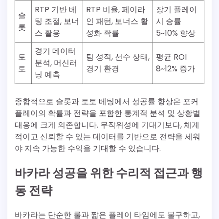
RTP 기반 베
RTP 비율, 페이라
장기 플레이
슬
팅 조절, 보너
인 패턴, 보너스 활
시 승률
롯
스 활용
성화 확률
5~10% 향상
경기 데이터
토
팀 성적, 선수 상태,
평균 ROI
분석, 머신러
토
경기 환경
8~12% 증가
닝 예측
종합적으로 슬롯과 토토 베팅에서 성공률 향상은 포커
플레이의 확률과 전략을 포함한 통계적 분석 및 상황별
대응에 크게 의존합니다. 무작위성에 기대기보다, 체계
적이고 신뢰할 수 있는 데이터를 기반으로 전략을 세워
야 지속 가능한 수익을 기대할 수 있습니다.
바카라 성공을 위한 수리적 접근과 행
동 전략
바카라는 단순한 룰과 짧은 플레이 타임에도 불구하고,