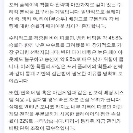
포커 플레이의 확률과 전략과 마찬가지로 깊이 있는 수
리적 분석을 요구하는 게임입니다. 일반적으로 플레이
어 측, 뱅커 측, 타이(무승부) 베팅으로 구분되며 각 베
팅에 대한 승률과 페이아웃 차이가 존재합니다.
수리적으로 검증된 바에 따르면, 뱅커 베팅은 약 45.8%
승률과 함께 낮은 수수료를 고려했을 때 장기적으로 가
장 유리한 선택지입니다. 반면 타이 베팅은 높은 페이아
웃에도 불구하고 승산이 약 9.5%로 매우 낮아 위험이 큽
니다. 이러한 확률적 사실은 포커 플레이의 확률과 전략
과 같이 통계 기반의 접근법이 필요한 이유를 명확히 보
여줍니다.
또한, 연속 베팅 혹은 마틴게일과 같은 진보적 베팅 시스
템 적용 시, 실패할 경우 빠른 자본 손실 우려가 큽니다.
실제로 2019년 모나코 카지노 내부 기록에 따르면 마틴
게일 전략을 무분별하게 사용한 플레이어의 평균 손실
률이 22%로 나타났습니다. 따라서 통제된 자금 관리와
베팅 단위 조절이 필수적입니다.