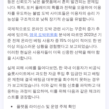
등은 신뢰도가 낮은 플랫폼에서 흔히 발견되는 문제입
니다. 특히, 포커 플레이의 확률과 전략을 오용하여 이용
자를 유도하는 불법 도박 사이트들은 이용자의 승리 가
능성을 구조적으로 낮춰 장기적 손실을 유발합니다.
국제적으로도 온라인 도박 관련 사기는 꾸준히 증가 추
세에 있으며,
영국 도박위원회
분석에 따르면 2023년 기
준 전체 온라인 베팅 사용자 중 15% 이상이 적어도 한 번
이상 의심스러운 상황을 경험했다고 보고되었습니다.
이러한 현실은 사용자들이 더욱 신중한 선택을 해야 함
을 시사합니다.
실제 피해 사례를 들여다보면, 한 국내 이용자가 비공식
슬롯사이트에서 과도한 자금 투입 후 입금만 되고 배팅
은 제한돼 결국 배팅금 대부분을 회수하지 못하는 경우
가 보고되었습니다. 이와 같이 위험 신호를 파악하고 대
응하는 과정이 필요하며, 이를 위해 다음과 같은 체크리
스트를 권장합니다.
플랫폼 라이선스 및 운영 주체 확인