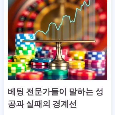
베팅 전문가들이 말하는 성
공과 실패의 경계선