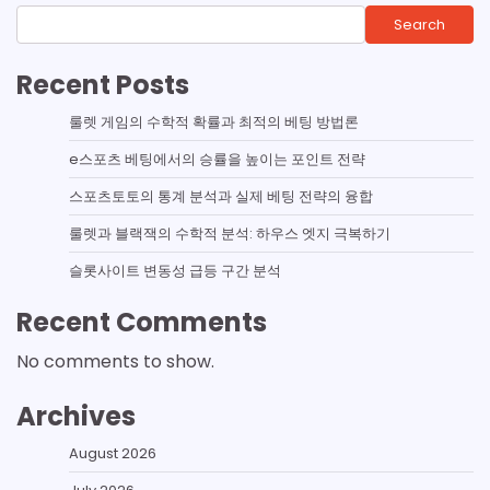
Search
Recent Posts
룰렛 게임의 수학적 확률과 최적의 베팅 방법론
e스포츠 베팅에서의 승률을 높이는 포인트 전략
스포츠토토의 통계 분석과 실제 베팅 전략의 융합
룰렛과 블랙잭의 수학적 분석: 하우스 엣지 극복하기
슬롯사이트 변동성 급등 구간 분석
Recent Comments
No comments to show.
Archives
August 2026