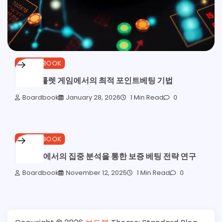
BOARDBOOK
온라인 룰렛 게임에서의 최적 포인트베팅 기법
Boardbook
January 28, 2026
1 Min Read
0
BOARDBOOK
e스포츠에서의 집중 분석을 통한 보증 베팅 전략 연구
Boardbook
November 12, 2025
1 Min Read
0