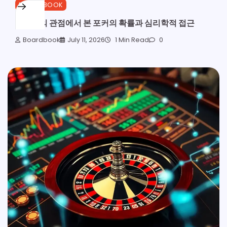
BOARDBOOK
전문가의 관점에서 본 포커의 확률과 심리학적 접근
Boardbook
July 11, 2026
1 Min Read
0