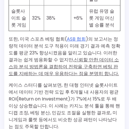
슬롯사
유럽 유명 슬
이트 슬
32%
38%
+6%
롯 게임 머신
롯 게임
별 승률 분석
또한, 미국 스포츠 베팅 협회(
ASB 협회
)의 보고서는 정
량적 데이터 분석 도구 적용이 미래 경기 결과 예측 정확
도를 평균 23% 향상시켰음을 알리고 있습니다. 이러한
결과는 쉽게 범용화할 수 없지만,
신뢰할 만한 데이터 소
스와 분석 방법론을 결합하여 전략을 구축하면 베팅 판
도를 지배하는 데 매우 유용하다는 점을 분명히 합니다.
케이스 스터디를 살펴보면, 한 대형 인터넷 슬롯사이트
에서 데이터 기반 전략 도입 후 6개월 내 사용자의 평균
ROI(Return on Investment)가 7%에서 15%로 두 배
이상 상승했습니다. 이 사례는 카지노 분석 툴을 통해 핸
디캡 조정, 베팅 분산, 민감도 조절을 실행한 결과로, 미
니게임과 룰렛 등에서도 비슷한 성공 패턴이 나타났다
는 점도 주목할 만합니다.