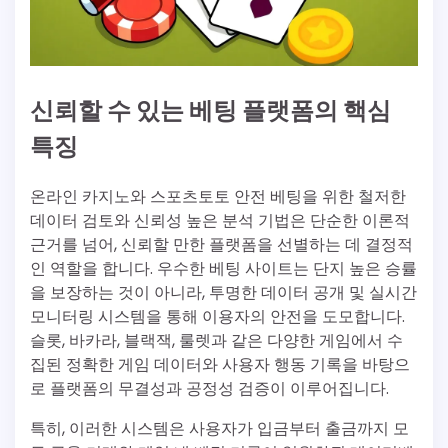
신뢰할 수 있는 베팅 플랫폼의 핵심
특징
온라인 카지노와 스포츠토토 안전 베팅을 위한 철저한
데이터 검토와 신뢰성 높은 분석 기법은 단순한 이론적
근거를 넘어, 신뢰할 만한 플랫폼을 선별하는 데 결정적
인 역할을 합니다. 우수한 베팅 사이트는 단지 높은 승률
을 보장하는 것이 아니라, 투명한 데이터 공개 및 실시간
모니터링 시스템을 통해 이용자의 안전을 도모합니다.
슬롯, 바카라, 블랙잭, 룰렛과 같은 다양한 게임에서 수
집된 정확한 게임 데이터와 사용자 행동 기록을 바탕으
로 플랫폼의 무결성과 공정성 검증이 이루어집니다.
특히, 이러한 시스템은 사용자가 입금부터 출금까지 모