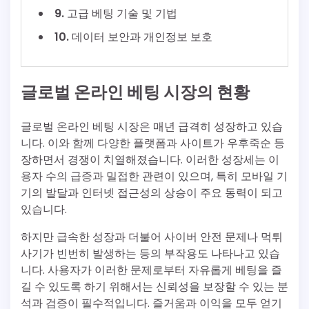
9.
고급 베팅 기술 및 기법
10.
데이터 보안과 개인정보 보호
글로벌 온라인 베팅 시장의 현황
글로벌 온라인 베팅 시장은 매년 급격히 성장하고 있습
니다. 이와 함께 다양한 플랫폼과 사이트가 우후죽순 등
장하면서 경쟁이 치열해졌습니다. 이러한 성장세는 이
용자 수의 급증과 밀접한 관련이 있으며, 특히 모바일 기
기의 발달과 인터넷 접근성의 상승이 주요 동력이 되고
있습니다.
하지만 급속한 성장과 더불어 사이버 안전 문제나 먹튀
사기가 빈번히 발생하는 등의 부작용도 나타나고 있습
니다. 사용자가 이러한 문제로부터 자유롭게 베팅을 즐
길 수 있도록 하기 위해서는 신뢰성을 보장할 수 있는 분
석과 검증이 필수적입니다. 즐거움과 이익을 모두 얻기