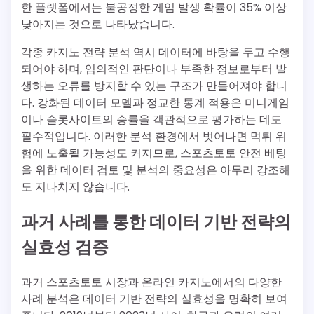
한 플랫폼에서는 불공정한 게임 발생 확률이 35% 이상
낮아지는 것으로 나타났습니다.
각종 카지노 전략 분석 역시 데이터에 바탕을 두고 수행
되어야 하며, 임의적인 판단이나 부족한 정보로부터 발
생하는 오류를 방지할 수 있는 구조가 만들어져야 합니
다. 강화된 데이터 모델과 정교한 통계 적용은 미니게임
이나 슬롯사이트의 승률을 객관적으로 평가하는 데도
필수적입니다. 이러한 분석 환경에서 벗어나면 먹튀 위
험에 노출될 가능성도 커지므로, 스포츠토토 안전 베팅
을 위한 데이터 검토 및 분석의 중요성은 아무리 강조해
도 지나치지 않습니다.
과거 사례를 통한 데이터 기반 전략의
실효성 검증
과거 스포츠토토 시장과 온라인 카지노에서의 다양한
사례 분석은 데이터 기반 전략의 실효성을 명확히 보여