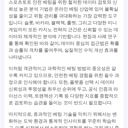
스포츠토토 안전 베팅을 위한 철저한 데이터 검토와 신
뢰성 높은 분석 기법은 온라인 베팅 산업에 있어 불확실
성을 줄이고 위험 관리를 극대화하는 가장 강력한 도구
입니다. 슬롯, 바카라, 블랙잭, 룰렛, 그리고 다양한 미니
게임까지 모든 카지노 전략의 근간은 신뢰할 수 있는 데
이터와 체계적인 분석에 기반합니다. 현장과 사례 연구
를 통해 확인된 바와 같이, 데이터 중심의 접근법은 확률
과 승률의 격차를 줄여주며, 실질적인 수익 개선 효과를
나타냅니다.
이처럼 객관적이고 과학적인 베팅 방법의 중요성은 갈
수록 커지고 있으므로, 안전한 베팅 경험을 위한 필수 과
정으로 인식해야 합니다. 또한, 플랫폼 선택 시 데이터
신뢰성과 투명성을 최우선 순위에 두고, 공식 인증과 라
이선스 이력, 트랜잭션 기록 등 다양한 지표를 종합적으
로 검토하는 습관을 들이는 것이 반드시 필요합니다.
마지막으로, 효과적인 베팅 기술을 익히기 위해서는 변
화하는 도박 환경과 통계적 인사이트를 꾸준히 학습하
고, 이를 실전에서 테스트하며 경험을 쌓는 과정 역시 중