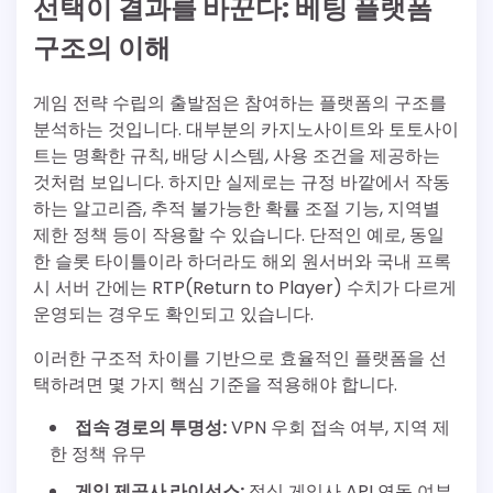
선택이 결과를 바꾼다: 베팅 플랫폼
구조의 이해
게임 전략 수립의 출발점은 참여하는 플랫폼의 구조를
분석하는 것입니다. 대부분의 카지노사이트와 토토사이
트는 명확한 규칙, 배당 시스템, 사용 조건을 제공하는
것처럼 보입니다. 하지만 실제로는 규정 바깥에서 작동
하는 알고리즘, 추적 불가능한 확률 조절 기능, 지역별
제한 정책 등이 작용할 수 있습니다. 단적인 예로, 동일
한 슬롯 타이틀이라 하더라도 해외 원서버와 국내 프록
시 서버 간에는 RTP(Return to Player) 수치가 다르게
운영되는 경우도 확인되고 있습니다.
이러한 구조적 차이를 기반으로 효율적인 플랫폼을 선
택하려면 몇 가지 핵심 기준을 적용해야 합니다.
접속 경로의 투명성:
VPN 우회 접속 여부, 지역 제
한 정책 유무
게임 제공사 라이선스:
정식 게임사 API 연동 여부