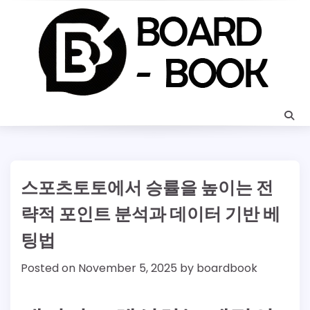
Skip
to
content
스포츠토토에서 승률을 높이는 전
략적 포인트 분석과 데이터 기반 베
팅법
Posted on
November 5, 2025
by
boardbook