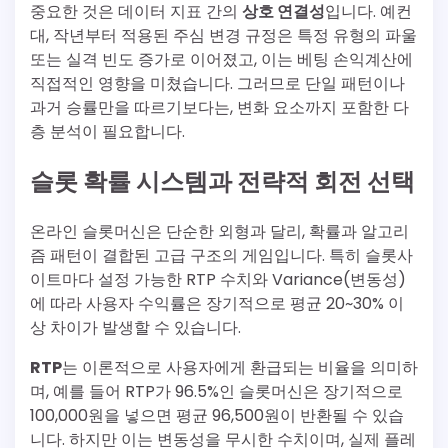
중요한 것은 데이터 지표 간의
상호 연결성
입니다. 예컨
대, 작년부터 적용된 주심 변경 규정은 특정 유형의 파울
또는 실격 빈도 증가로 이어졌고, 이는 베팅 손익계산에
직접적인 영향을 미쳤습니다. 그러므로 단일 패턴이나
과거 승률만을 따르기보다는, 변화 요소까지 포함한 다
층 분석이 필요합니다.
슬롯 확률 시스템과 전략적 회전 선택
온라인 슬롯머신은 단순한 외형과 달리, 확률과 알고리
즘 패턴이 결합된 고급 구조의 게임입니다. 특히 슬롯사
이트마다 설정 가능한 RTP 수치와 Variance(변동성)
에 따라 사용자 수익률은 장기적으로 평균 20~30% 이
상 차이가 발생할 수 있습니다.
RTP
는 이론적으로 사용자에게 환급되는 비율을 의미하
며, 예를 들어 RTP가 96.5%인 슬롯머신은 장기적으로
100,000원을 넣으면 평균 96,500원이 반환될 수 있습
니다. 하지만 이는 변동성을 무시한 수치이며, 실제 플레