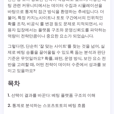
팅 관련 커뮤니티에서는 데이터 수집과 시뮬레이션을
바탕으로 통계적 접근 방식을 환영하는 추세입니다. 더
불어, 특정 카지노사이트나 토토 구간에서의 인위적인
확률 조작, 비공식 룰 변경 등도 문제로 지적되면서, 사
용자 입장에서는 플랫폼 구조와 운영신뢰도를 파악하는
역량이 전략만큼이나 중요한 요소가 되었습니다.
그렇다면, 단순히 ‘잘 맞는 사이트’를 찾는 것을 넘어, 실
제로 베팅 승률을 끌어올릴 수 있도록 돕는 분석과 판단
기준은 무엇일까요? 확률, 패턴, 운영 방식, 보안 요소 전
반을 고려할 때, 어떤 전략이 데이터 수준에서 성과를 보
이고 있을까요?
목차
1.
선택이 결과를 바꾼다: 베팅 플랫폼 구조의 이해
2.
통계로 분석하는 스포츠토토의 베팅 흐름