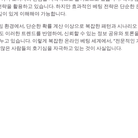
략을 활용하고 있습니다. 하지만 효과적인 베팅 전략은 단순한 
 깊이 있게 이해해야 가능합니다.
 환경에서, 단순한 확률 계산 이상으로 복잡한 패턴과 시나리오
도 이러한 트렌드를 반영하여, 신뢰할 수 있는 정보 공유와 토론
누고 있습니다. 이렇게 복잡한 온라인 베팅 세계에서, “전문적인 
은 많은 사람들의 호기심을 자극하고 있는 것이 사실입니다.