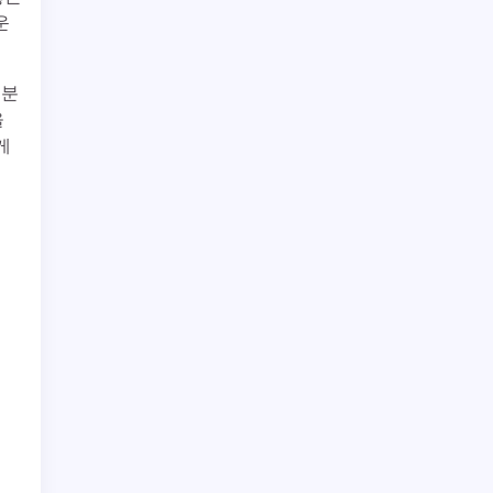
운
 분
을
게