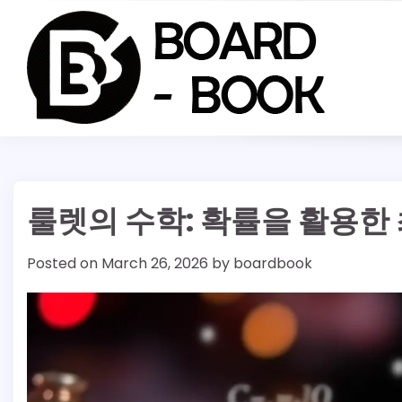
Skip
to
content
룰렛의 수학: 확률을 활용한
Posted on
March 26, 2026
by
boardbook