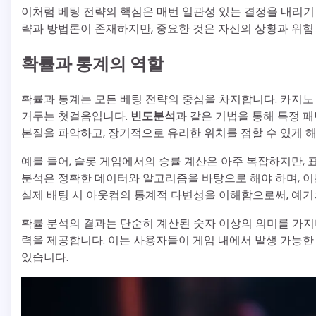
이처럼 베팅 전략의 핵심은 매번 일관성 있는 결정을 내리기
략과 방법론이 존재하지만, 중요한 것은 자신의 상황과 위험
확률과 통계의 역할
확률과 통계는 모든 베팅 전략의 중심을 차지합니다. 카지노
거두는 첫걸음입니다.
빈도분석
과 같은 기법을 통해 특정 
본질을 파악하고, 장기적으로 유리한 위치를 점할 수 있게 
예를 들어, 슬롯 게임에서의 승률 계산은 아주 복잡하지만,
분석은 정확한 데이터와 알고리즘을 바탕으로 해야 하며, 이
실제 배팅 시 아웃컴의 통계적 다변성을 이해함으로써, 예기
확률 분석의 결과는 단순히 계산된 숫자 이상의 의미를 가지며
력을 제공합니다
. 이는 사용자들이 게임 내에서 발생 가능한
있습니다.