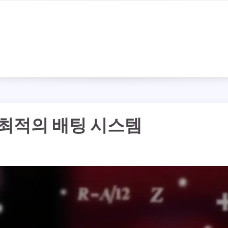
 최적의 배팅 시스템