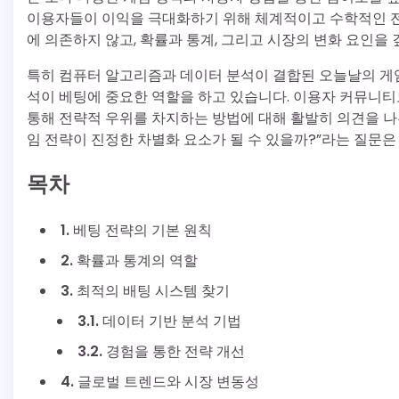
이용자들이 이익을 극대화하기 위해 체계적이고 수학적인 전
에 의존하지 않고, 확률과 통계, 그리고 시장의 변화 요인을
특히 컴퓨터 알고리즘과 데이터 분석이 결합된 오늘날의 게임
석이 베팅에 중요한 역할을 하고 있습니다. 이용자 커뮤니티
통해 전략적 우위를 차지하는 방법에 대해 활발히 의견을 나
임 전략이 진정한 차별화 요소가 될 수 있을까?”라는 질문
목차
1.
베팅 전략의 기본 원칙
2.
확률과 통계의 역할
3.
최적의 배팅 시스템 찾기
3.1.
데이터 기반 분석 기법
3.2.
경험을 통한 전략 개선
4.
글로벌 트렌드와 시장 변동성