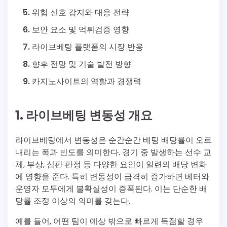
5.
위험 신호 감지와 대응 전략
6.
보안 요소 및 먹튀검증 영향
7.
라이브베팅 플랫폼의 시장 반응
8.
향후 전망 및 기술 발전 방향
9.
카지노사이트의 역할과 경쟁력
1. 라이브베팅 변동성 개요
라이브베팅에서 변동성은 순간순간 베팅 배당률이 오르
내리는 폭과 빈도를 의미한다. 경기 중 발생하는 선수 교
체, 부상, 심판 판정 등 다양한 요인이 일련의 배당 변화
에 영향을 준다. 특히 변동성이 급격히 증가하면 베터와
운영자 모두에게 불확실성이 증폭된다. 이는 단순한 배
당률 조정 이상의 의미를 갖는다.
예를 들어, 어떤 팀이 예상 밖으로 빠르게 득점할 경우