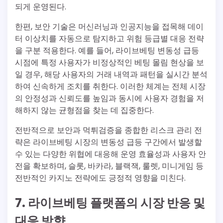
되게 운영된다.
한편, 보안 기술은 머신러닝과 인공지능을 접목해 데이
터 이상치를 자동으로 탐지하고 위험 등급별 대응 전략
을 구분 적용한다. 예를 들어, 라이브베팅 변동성 급등
시점에 특정 사용자가 비정상적인 베팅 몰림 현상을 보
일 경우, 해당 사용자의 거래 내역과 패턴을 실시간 분석
하여 신속하게 조치를 취한다. 이러한 체계는 전체 시장
의 안정성과 신뢰도를 높임과 동시에 사용자 경험을 저
해하지 않는 균형점을 찾는 데 집중한다.
전반적으로 보안과 먹튀검증을 종합한 리스크 관리 전
략은 라이브베팅 시장의 변동성 급등 구간에서 발생할
수 있는 다양한 위협에 대응해 운영 효율성과 사용자 안
전을 확보하며, 슬롯, 바카라, 블랙잭, 룰렛, 미니게임 등
전반적인 카지노 전략에도 긍정적 영향을 미친다.
7. 라이브베팅 플랫폼의 시장 반응 및
대응 방향