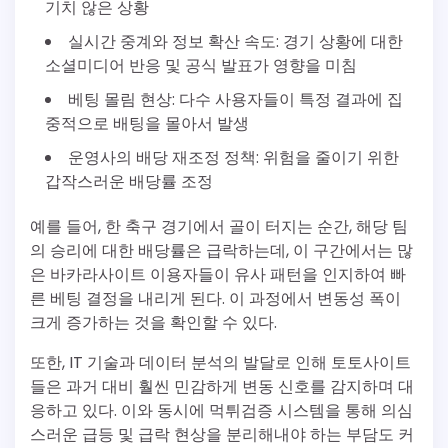
기치 않은 상황
실시간 중계와 정보 확산 속도: 경기 상황에 대한
소셜미디어 반응 및 공식 발표가 영향을 미침
베팅 몰림 현상: 다수 사용자들이 특정 결과에 집
중적으로 배팅을 몰아서 발생
운영사의 배당 재조정 정책: 위험을 줄이기 위한
갑작스러운 배당률 조정
예를 들어, 한 축구 경기에서 골이 터지는 순간, 해당 팀
의 승리에 대한 배당률은 급락하는데, 이 구간에서는 많
은 바카라사이트 이용자들이 유사 패턴을 인지하여 빠
른 베팅 결정을 내리게 된다. 이 과정에서 변동성 폭이
크게 증가하는 것을 확인할 수 있다.
또한, IT 기술과 데이터 분석의 발달로 인해 토토사이트
들은 과거 대비 훨씬 민감하게 변동 신호를 감지하며 대
응하고 있다. 이와 동시에 먹튀검증 시스템을 통해 의심
스러운 급등 및 급락 현상을 분리해내야 하는 부담도 커