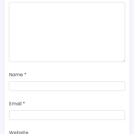
Name
*
Email
*
Website