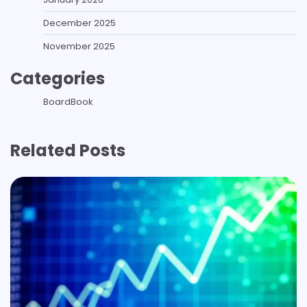
December 2025
November 2025
Categories
BoardBook
Related Posts