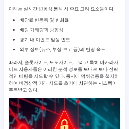
아래는 실시간 변동성 분석 시 주요 고려 요소들이다:
배당률 변동폭 및 변화율
베팅 거래량과 방향성
경기 내 이벤트 발생 빈도
외부 정보(뉴스, 부상 보고 등)의 반영 속도
따라서, 슬롯사이트, 토토사이트, 그리고 특히 바카라사
이트 사용자들은 이러한 분석 정보를 토대로 보다 전략
적인 베팅을 시도할 수 있다. 동시에 먹튀검증을 철저히
하여 비정상적 거래 시도를 초기에 차단하는 시스템이
주목받고 있다.