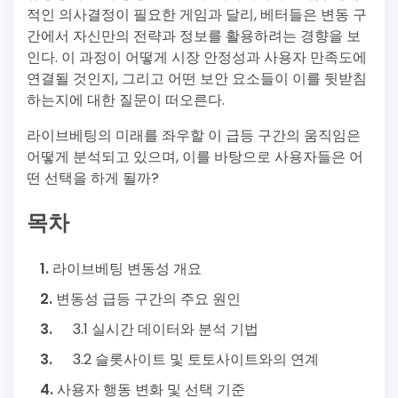
적인 의사결정이 필요한 게임과 달리, 베터들은 변동 구
간에서 자신만의 전략과 정보를 활용하려는 경향을 보
인다. 이 과정이 어떻게 시장 안정성과 사용자 만족도에
연결될 것인지, 그리고 어떤 보안 요소들이 이를 뒷받침
하는지에 대한 질문이 떠오른다.
라이브베팅의 미래를 좌우할 이 급등 구간의 움직임은
어떻게 분석되고 있으며, 이를 바탕으로 사용자들은 어
떤 선택을 하게 될까?
목차
1.
라이브베팅 변동성 개요
2.
변동성 급등 구간의 주요 원인
3.
3.1
실시간 데이터와 분석 기법
3.
3.2
슬롯사이트 및 토토사이트와의 연계
4.
사용자 행동 변화 및 선택 기준