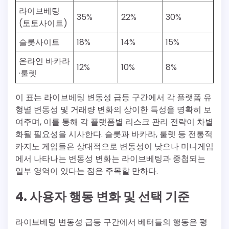
라이브베팅
35%
22%
30%
(토토사이트)
슬롯사이트
18%
14%
15%
온라인 바카라
12%
10%
8%
·룰렛
이 표는 라이브베팅 변동성 급등 구간에서 각 플랫폼 유
형별 변동성 및 거래량 변화의 상이한 특성을 명확히 보
여주며, 이를 통해 각 플랫폼별 리스크 관리 전략이 차별
화될 필요성을 시사한다. 슬롯과 바카라, 룰렛 등 전통적
카지노 게임들은 상대적으로 변동성이 낮으나 미니게임
에서 나타나는 변동성 변화는 라이브베팅과 중첩되는
일부 영역이 있다는 점은 주목할 만하다.
4. 사용자 행동 변화 및 선택 기준
라이브베팅 변동성 급등 구간에서 베터들의 행동은 평