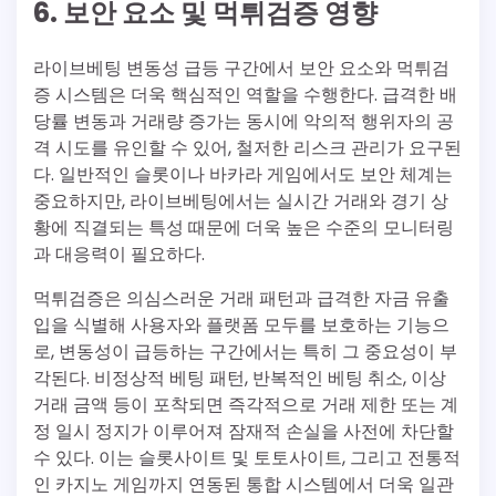
6. 보안 요소 및 먹튀검증 영향
라이브베팅 변동성 급등 구간에서 보안 요소와 먹튀검
증 시스템은 더욱 핵심적인 역할을 수행한다. 급격한 배
당률 변동과 거래량 증가는 동시에 악의적 행위자의 공
격 시도를 유인할 수 있어, 철저한 리스크 관리가 요구된
다. 일반적인 슬롯이나 바카라 게임에서도 보안 체계는
중요하지만, 라이브베팅에서는 실시간 거래와 경기 상
황에 직결되는 특성 때문에 더욱 높은 수준의 모니터링
과 대응력이 필요하다.
먹튀검증은 의심스러운 거래 패턴과 급격한 자금 유출
입을 식별해 사용자와 플랫폼 모두를 보호하는 기능으
로, 변동성이 급등하는 구간에서는 특히 그 중요성이 부
각된다. 비정상적 베팅 패턴, 반복적인 베팅 취소, 이상
거래 금액 등이 포착되면 즉각적으로 거래 제한 또는 계
정 일시 정지가 이루어져 잠재적 손실을 사전에 차단할
수 있다. 이는 슬롯사이트 및 토토사이트, 그리고 전통적
인 카지노 게임까지 연동된 통합 시스템에서 더욱 일관