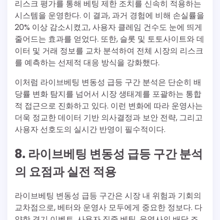
리스크 평가를 통해 베팅 제한 조치를 신속히 적용하는
시스템을 운영한다. 이 결과, 과거 경험에 비해 손실률을
20% 이상 감소시켰고, 사용자 클레임 건수도 눈에 띄게
줄어드는 효과를 얻었다. 또한, 슬롯 및 토토사이트와 데
이터 및 거래 정보를 교차 분석하여 전체 시장의 리스크
를 예측하는 선제적 대응 방식을 강화했다.
이처럼 라이브베팅 변동성 급등 구간 분석은 단순히 배
당률 변화 탐지를 넘어서 시장 생태계를 포괄하는 통합
적 접근으로 진화하고 있다. 이런 변화에 따라 운영사는
더욱 정교한 데이터 기반 의사결정과 보안 전략, 그리고
사용자 선호도의 실시간 반영이 필수적이다.
8. 라이브베팅 변동성 급등 구간 분석
의 요점과 실전 적용
라이브베팅 변동성 급등 구간은 시장 내 위험과 기회의
교차점으로, 베터와 운영사 모두에게 중요한 정보다. 다
양한 경기 이벤트, 사용자 집중 베팅, 운영사의 배당 조