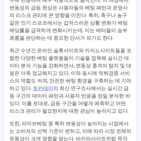
수에 반응하며 매우 역동적으로 움직인다. 이 과정에서
변동성의 급등 현상은 사용자들의 베팅 패턴과 운영사
의 리스크 관리에 큰 영향을 미친다. 특히, 축구나 농구
같은 인기 스포츠에서는 갑작스러운 상황 변화가 베팅
배당률을 급격하게 변화시키는데, 이는 베터들이 승부
흐름을 판단하는 데 중요한 단서가 되기도 한다.
최근 수년간 온라인 슬롯사이트와 카지노사이트들을 포
함한 다양한 베팅 플랫폼들이 기술을 접목해 실시간 데
이터 분석 기능을 강화하면서, 변동성 충격의 탐지 및 대
응은 더욱 정교해지고 있다. 이와 동시에 먹튀검증 서비
스의 역할도 커져, 안전한 베팅 환경을 구축하는 데 기여
하고 있다.
토카데미
의 최신 연구조사에서는 실시간 급
등 구간의 데이터 패턴과 사용자 반응을 정밀 분석한 바
있다. 이를 토대로, 급등 구간을 어떻게 예측하고 어떤
리스크 관리가 필요한지에 대한 관심이 높아지고 있다.
또한, 라이브베팅 중 특히 변동성이 높아지는 시점에서
는 소비자의 선택 기준이 변하고, 이에 따라 시장 전체의
유동성이 크게 영향을 받는다. 바카라사이트처럼 즉각