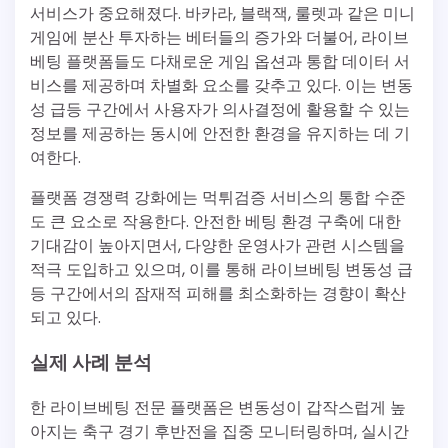
서비스가 중요해졌다. 바카라, 블랙잭, 룰렛과 같은 미니
게임에 분산 투자하는 베터들의 증가와 더불어, 라이브
베팅 플랫폼들도 다채로운 게임 옵션과 통합 데이터 서
비스를 제공하며 차별화 요소를 갖추고 있다. 이는 변동
성 급등 구간에서 사용자가 의사결정에 활용할 수 있는
정보를 제공하는 동시에 안전한 환경을 유지하는 데 기
여한다.
플랫폼 경쟁력 강화에는 먹튀검증 서비스의 통합 수준
도 큰 요소로 작용한다. 안전한 베팅 환경 구축에 대한
기대감이 높아지면서, 다양한 운영사가 관련 시스템을
적극 도입하고 있으며, 이를 통해 라이브베팅 변동성 급
등 구간에서의 잠재적 피해를 최소화하는 경향이 확산
되고 있다.
실제 사례 분석
한 라이브베팅 전문 플랫폼은 변동성이 갑작스럽게 높
아지는 축구 경기 후반전을 집중 모니터링하며, 실시간