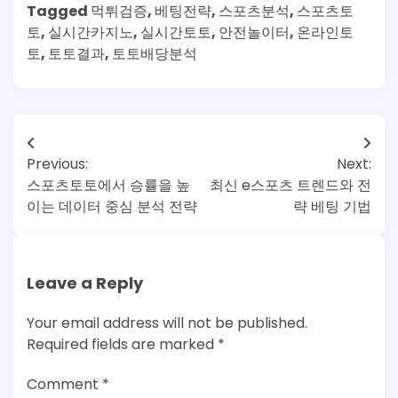
Tagged
먹튀검증
,
베팅전략
,
스포츠분석
,
스포츠토
토
,
실시간카지노
,
실시간토토
,
안전놀이터
,
온라인토
토
,
토토결과
,
토토배당분석
Post
Previous:
Next:
navigation
스포츠토토에서 승률을 높
최신 e스포츠 트렌드와 전
이는 데이터 중심 분석 전략
략 베팅 기법
Leave a Reply
Your email address will not be published.
Required fields are marked
*
Comment
*