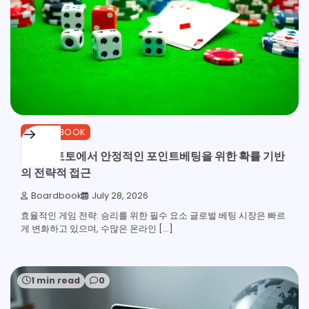
BOARDBOOK
스포츠토토에서 안정적인 포인트베팅을 위한 확률 기반
의 전략적 접근
Boardbook
July 28, 2026
효율적인 게임 전략: 승리를 위한 필수 요소 글로벌 베팅 시장은 빠르
게 변화하고 있으며, 수많은 온라인 […]
1 min read
0