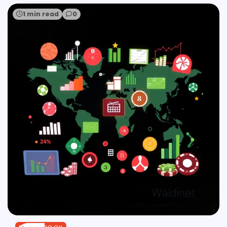
1 min read
0