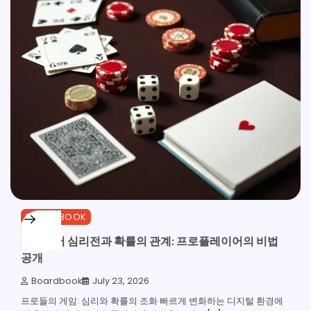
BOARDBOOK
포커에서 심리전과 확률의 관계: 프로플레이어의 비법
공개
Boardbook
July 23, 2026
프로들의 게임: 심리와 확률의 조화 빠르게 변화하는 디지털 환경에