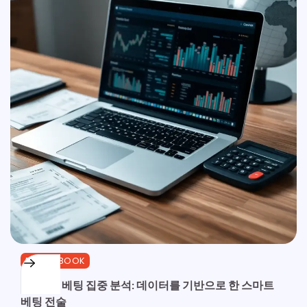
BOARDBOOK
e스포츠 베팅 집중 분석: 데이터를 기반으로 한 스마트
베팅 전술