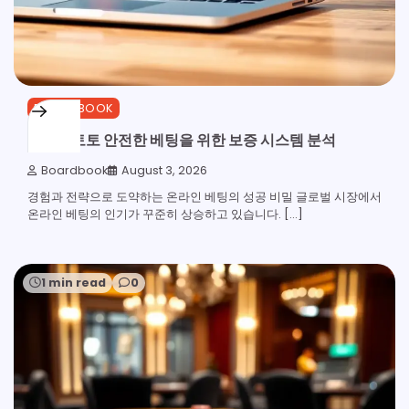
BOARDBOOK
스포츠토토 안전한 베팅을 위한 보증 시스템 분석
Boardbook
August 3, 2026
경험과 전략으로 도약하는 온라인 베팅의 성공 비밀 글로벌 시장에서
온라인 베팅의 인기가 꾸준히 상승하고 있습니다. […]
1 min read
0