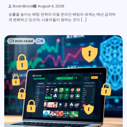
Boardbook
August 4, 2026
승률을 높이는 베팅 전략의 비밀 온라인 베팅의 세계는 매년 급격하
게 변화하고 있으며, 사용자들이 원하는 것이 […]
1 min read
0