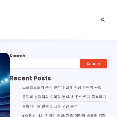
Search
Search
Recent Posts
스포츠토토의 통계 분석과 실제 베팅 전략의 융합
룰렛과 블랙잭의 수학적 분석: 하우스 엣지 극복하기
슬롯사이트 변동성 급등 구간 분석
e스포츠 내의 전략적 베팅: 게임 메타와 승률의 관계