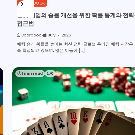
BOARDBOOK
룰렛 게임의 승률 개선을 위한 확률 통계와 전
접근법
Boardbook
July 17, 2026
베팅 승리 확률을 높이는 혁신 전략 글로벌 온라인 베팅 시장은
속 확장되고 있으며, 많은 이들이 […]
1 min read
0