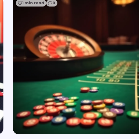
1 min read
0