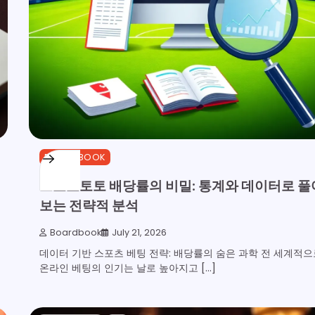
BOARDBOOK
스포츠토토 배당률의 비밀: 통계와 데이터로 풀
보는 전략적 분석
Boardbook
July 21, 2026
데이터 기반 스포츠 베팅 전략: 배당률의 숨은 과학 전 세계적으
온라인 베팅의 인기는 날로 높아지고 […]