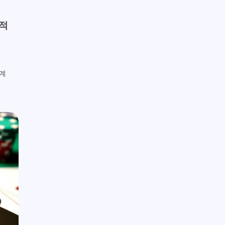
략적
 계