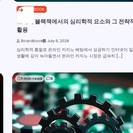
BOARDBOOK
포커와 블랙잭에서의 심리학적 요소와 그 전략
활용
Boardbook
July 9, 2026
심리학적 통찰로 온라인 카지노 베팅에서 성공하기 인터넷이 
생활에 깊이 녹아들면서 온라인 카지노 시장은 급속히 […]
1 min read
0