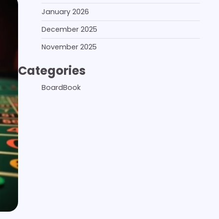
January 2026
December 2025
November 2025
Categories
BoardBook