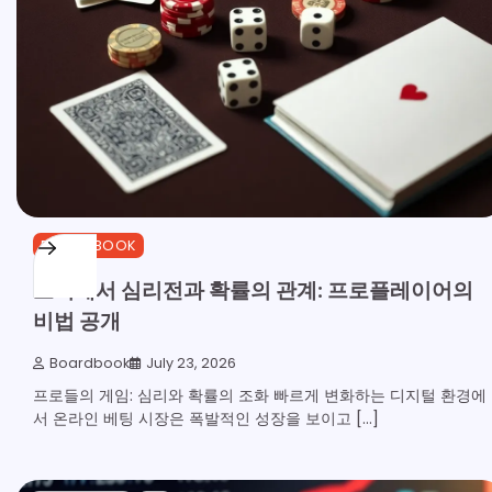
BOARDBOOK
포커에서 심리전과 확률의 관계: 프로플레이어의
비법 공개
Boardbook
July 23, 2026
프로들의 게임: 심리와 확률의 조화 빠르게 변화하는 디지털 환경에
서 온라인 베팅 시장은 폭발적인 성장을 보이고 […]