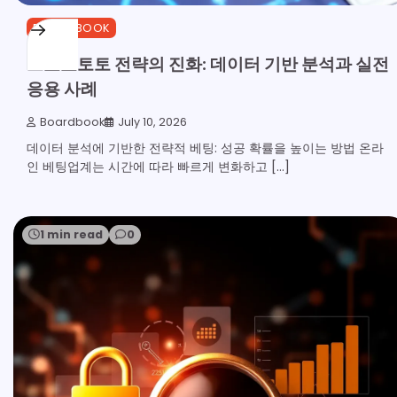
BOARDBOOK
스포츠토토 전략의 진화: 데이터 기반 분석과 실전
응용 사례
Boardbook
July 10, 2026
데이터 분석에 기반한 전략적 베팅: 성공 확률을 높이는 방법 온라
인 베팅업계는 시간에 따라 빠르게 변화하고 […]
1 min read
0