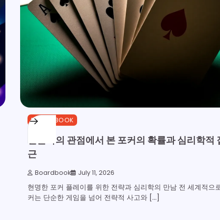
BOARDBOOK
전문가의 관점에서 본 포커의 확률과 심리학적 
근
Boardbook
July 11, 2026
현명한 포커 플레이를 위한 전략과 심리학의 만남 전 세계적으로
커는 단순한 게임을 넘어 전략적 사고와 […]