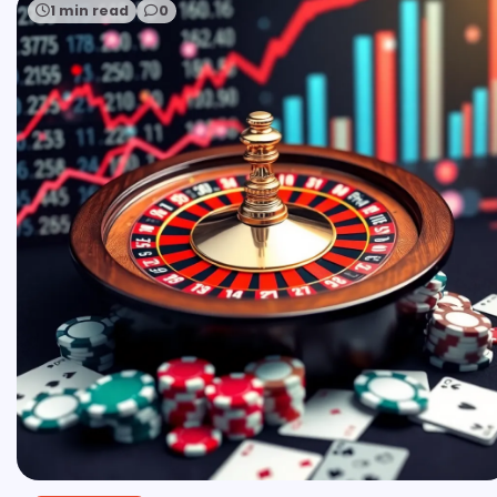
1 min read
0