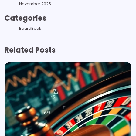
November 2025
Categories
BoardBook
Related Posts