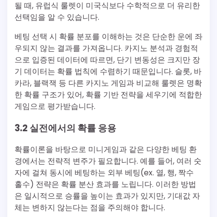
될 때, 유럽식 룰렛이 미국식보다 수학적으로 더 유리한
선택임을 알 수 있습니다.
베팅 선택 시 확률 분포를 이해하는 것은 단순한 운에 좌
우되지 않는 결과를 가져옵니다. 카지노 분석과 경험적
으로 입증된 데이터에 따르면, 단기 변동성은 크지만 장
기 데이터는 확률 법칙에 수렴하기 때문입니다. 슬롯, 바
카라, 블랙잭 등 다른 카지노 게임과 비교해 룰렛은 명확
한 확률 구조가 있어, 확률 기반 전략을 세우기에 적합한
게임으로 평가받습니다.
3.2 실전에서의 확률 응용
확률이론을 바탕으로 미니게임과 같은 다양한 베팅 환
경에서는 전략적 변주가 필요합니다. 예를 들어, 여러 숫
자에 걸쳐 동시에 베팅하는 외부 베팅(ex. 열, 행, 짝수
홀수) 전략은 확률 분산 효과를 노립니다. 이러한 방법
은 일시적으로 승률을 높이는 효과가 있지만, 기대값 자
체는 변하지 않는다는 점을 주의해야 합니다.