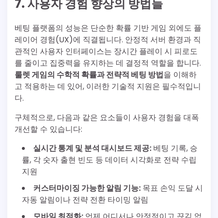
7. 사용자 경험 향상의 방법들
베팅 플랫폼의 성능은 단순한 확률 기반 게임 외에도 플
레이어 경험(UX)에 직결됩니다. 안정적 서버 환경과 직
관적인 사용자 인터페이스는 장시간 플레이 시 피로도
를 줄이고 집중력을 유지하는 데 결정적 역할을 합니다.
룰렛 게임의 수학적 확률과 전략적 베팅 방법
을 이해하
고 적용하는 데 있어, 이러한 기술적 지원은 필수적입니
다.
구체적으로, 다음과 같은 요소들이 사용자 경험을 대폭
개선할 수 있습니다:
실시간 통계 및 분석 대시보드 제공:
베팅 기록, 승
률, 각 숫자 출현 빈도 등 데이터 시각화로 전략 수립
지원
커스터마이징 가능한 알림 기능:
목표 손익 도달 시
자동 알림이나 전략 전환 타이밍 알림
모바일 최적화:
언제 어디서나 안정적이고 끊김 없