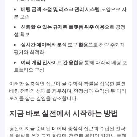
베팅 금액 조절 및 리스크 관리 시스템
도입으로 자
본 보존
신뢰할 수 있는 규제된 플랫폼 위주 이용
으로 공정
성 확보
실시간 데이터와 분석 도구 활용
으로 전략 주기적
평가와 최적화
여러 게임 인사이트 간 융합
을 통해 다각적 베팅 포
트폴리오 구성
이러한 심층적인 접근이 곧 수학적 확률을 접목한 룰렛
베팅 전략의 성패를 좌우하며, 안정성과 수익성 두 마리
토끼를 잡는 길임을 강조합니다.
지금 바로 실전에서 시작하는 방법
당신이 지금 준비된 데이터 중심적 접근과 수립된 전략
을 현실로 옮기고자 한다면, 검증된 온라인 카지노 플랫