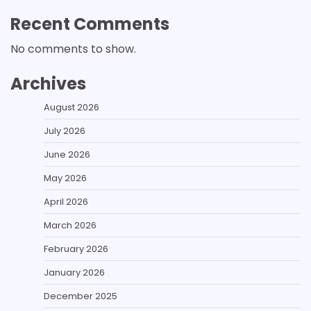
Recent Comments
No comments to show.
Archives
August 2026
July 2026
June 2026
May 2026
April 2026
March 2026
February 2026
January 2026
December 2025