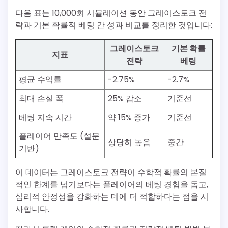
다음 표는 10,000회 시뮬레이션 동안 그레이스토크 전
략과 기본 확률적 베팅 간 성과 비교를 정리한 것입니다:
그레이스토크
기본 확률
지표
전략
베팅
평균 수익률
-2.75%
-2.7%
최대 손실 폭
25% 감소
기준선
베팅 지속 시간
약 15% 증가
기준선
플레이어 만족도 (설문
상당히 높음
중간
기반)
이 데이터는 그레이스토크 전략이 수학적 확률의 본질
적인 한계를 넘기보다는 플레이어의 베팅 경험을 돕고,
심리적 안정성을 강화하는 데에 더 적합하다는 점을 시
사합니다.