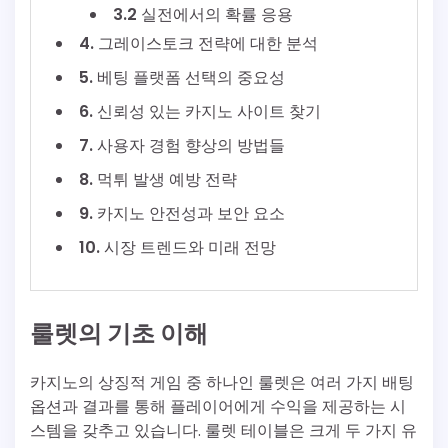
3.2
실전에서의 확률 응용
4.
그레이스토크 전략에 대한 분석
5.
베팅 플랫폼 선택의 중요성
6.
신뢰성 있는 카지노 사이트 찾기
7.
사용자 경험 향상의 방법들
8.
먹튀 발생 예방 전략
9.
카지노 안전성과 보안 요소
10.
시장 트렌드와 미래 전망
룰렛의 기초 이해
카지노의 상징적 게임 중 하나인 룰렛은 여러 가지 배팅
옵션과 결과를 통해 플레이어에게 수익을 제공하는 시
스템을 갖추고 있습니다. 룰렛 테이블은 크게 두 가지 유