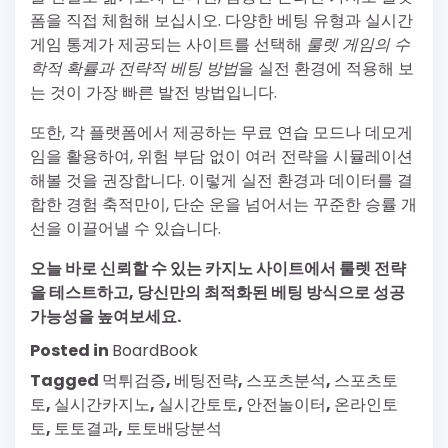
폼을 직접 체험해 보십시오. 다양한 베팅 유형과 실시간
게임 통계가 제공되는 사이트를 선택해
룰렛 게임의 수
학적 확률과 전략적 베팅 방법
을 실전 환경에 적용해 보
는 것이 가장 빠른 발전 방법입니다.
또한, 각 플랫폼에서 제공하는 무료 연습 모드나 데모게
임을 활용하여, 위험 부담 없이 여러 전략을 시뮬레이션
해볼 것을 권장합니다. 이렇게 실전 환경과 데이터를 결
합한 경험 축적만이, 단순 운을 넘어서는 꾸준한 승률 개
선을 이끌어낼 수 있습니다.
오늘 바로 신뢰할 수 있는 카지노 사이트에서 룰렛 전략
을 테스트하고, 당신만의 최적화된 베팅 방식으로 성공
가능성을 높여보세요.
Posted in
BoardBook
Tagged
먹튀검증
,
베팅전략
,
스포츠분석
,
스포츠토
토
,
실시간카지노
,
실시간토토
,
안전놀이터
,
온라인토
토
,
토토결과
,
토토배당분석