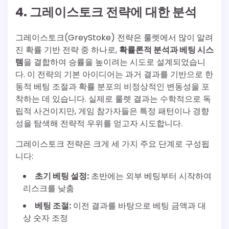
4. 그레이스토크 전략에 대한 분석
그레이스토크(GreyStoke) 전략은 룰렛에서 많이 알려
진 확률 기반 전략 중 하나로,
확률론적 분석과 베팅 시스
템
을 결합하여 승률을 높이려는 시도로 설계되었습니
다. 이 전략의 기본 아이디어는 과거 결과를 기반으로 한
동적 베팅 조절과 확률 분포의 비정상적인 변동성을 포
착하는 데 있습니다. 실제로 룰렛 결과는 수학적으로 독
립적 사건이지만, 게임 참가자들은 특정 패턴이나 경향
성을 탐색해 전략적 우위를 얻고자 시도합니다.
그레이스토크 전략은 크게 세 가지 주요 단계로 구성됩
니다:
초기 베팅 설정:
초반에는 외부 베팅부터 시작하여
리스크를 낮춤
베팅 조절:
이전 결과를 바탕으로 베팅 금액과 대
상 숫자 조정