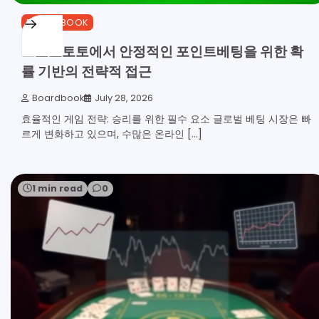
BOARDBOOK
스포츠토토에서 안정적인 포인트베팅을 위한 확
률 기반의 전략적 접근
Boardbook
July 28, 2026
효율적인 게임 전략: 승리를 위한 필수 요소 글로벌 베팅 시장은 빠
르게 변화하고 있으며, 수많은 온라인 […]
1 min read
0