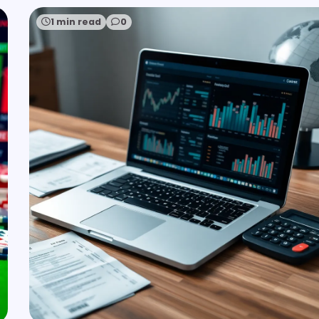
1 min read
0