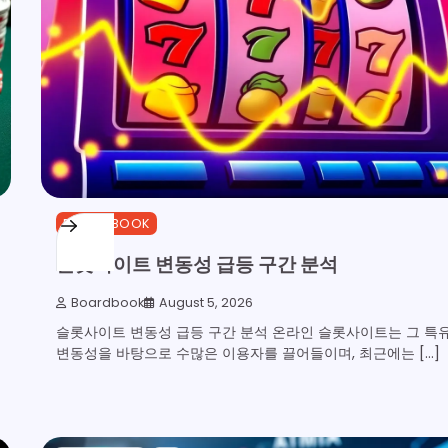
BOARDBOOK
슬롯사이트 변동성 급등 구간 분석
Boardbook
August 5, 2026
슬롯사이트 변동성 급등 구간 분석 온라인 슬롯사이트는 그 특
변동성을 바탕으로 수많은 이용자를 끌어들이며, 최근에는 […]