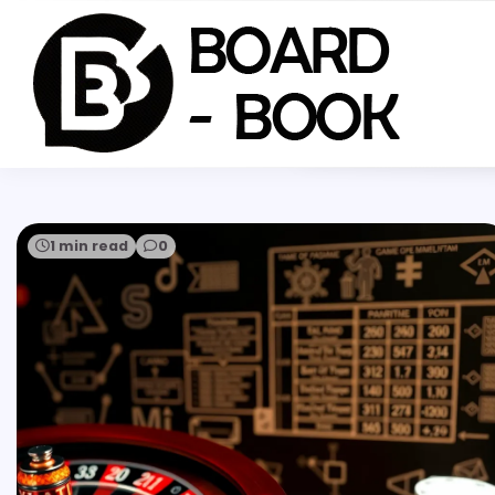
Skip
to
content
1 min read
0