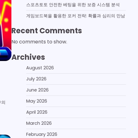
스포츠토토 안전한 베팅을 위한 보증 시스템 분석
게임보드북을 활용한 포커 전략: 확률과 심리의 만남
Recent Comments
No comments to show.
Archives
August 2026
July 2026
June 2026
May 2026
유의
April 2026
March 2026
February 2026