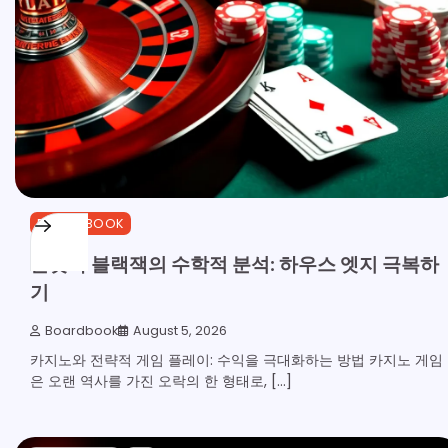
BOARDBOOK
룰렛과 블랙잭의 수학적 분석: 하우스 엣지 극복하
기
Boardbook
August 5, 2026
카지노와 전략적 게임 플레이: 수익을 극대화하는 방법 카지노 게임
은 오랜 역사를 가진 오락의 한 형태로, […]