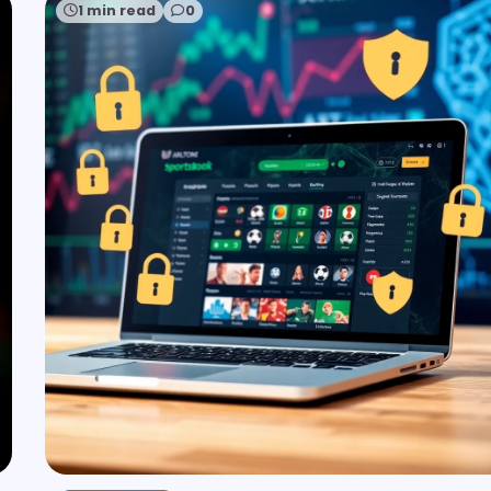
1 min read
0